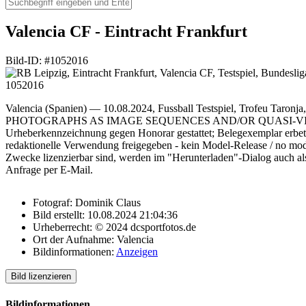
Valencia CF - Eintracht Frankfurt
Bild-ID: #1052016
Valencia (Spanien) — 10.08.2024, Fussball Testspiel, Trofeu Ta
PHOTOGRAPHS AS IMAGE SEQUENCES AND/OR QUASI-VIDEO. xdcx [Fot
Urheberkennzeichnung gegen Honorar gestattet; Belegexemplar erbeten
redaktionelle Verwendung freigegeben - kein Model-Release / no mode
Zwecke lizenzierbar sind, werden im "Herunterladen"-Dialog auch als
Anfrage per E-Mail.
Fotograf:
Dominik Claus
Bild erstellt:
10.08.2024 21:04:36
Urheberrecht:
© 2024 dcsportfotos.de
Ort der Aufnahme:
Valencia
Bildinformationen:
Anzeigen
Bild lizenzieren
Bildinformationen