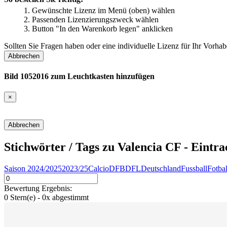
Gewünschte Lizenz im Menü (oben) wählen
Passenden Lizenzierungszweck wählen
Button "In den Warenkorb legen" anklicken
Sollten Sie Fragen haben oder eine individuelle Lizenz für Ihr Vorh
Abbrechen
Bild 1052016 zum Leuchtkasten hinzufügen
×
Abbrechen
Stichwörter / Tags zu Valencia CF - Eintra
Saison 2024/2025
2023/25
Calcio
DFB
DFL
Deutschland
Fussball
Fotbal
Bewertung Ergebnis:
0
Stern(e) -
0
x abgestimmt