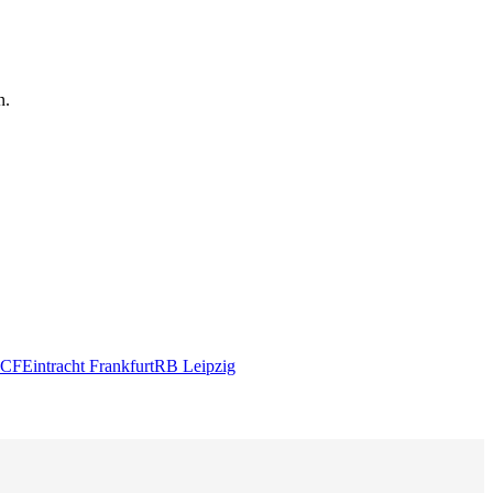
n.
 CF
Eintracht Frankfurt
RB Leipzig