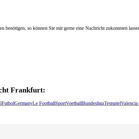
aben benötigen, so können Sie mir gerne eine Nachricht zukommen lasse
cht Frankfurt:
l
Futbol
Germany
Le Football
Sport
Voetball
Bundesliga
Testspiel
Valencia